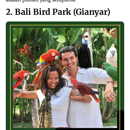
2. Bali Bird Park (Gianyar)