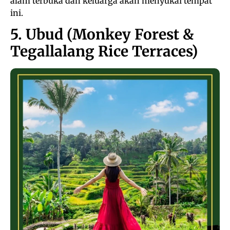
alam terbuka dan keluarga akan menyukai tempat
ini.
5. Ubud (Monkey Forest &
Tegallalang Rice Terraces)