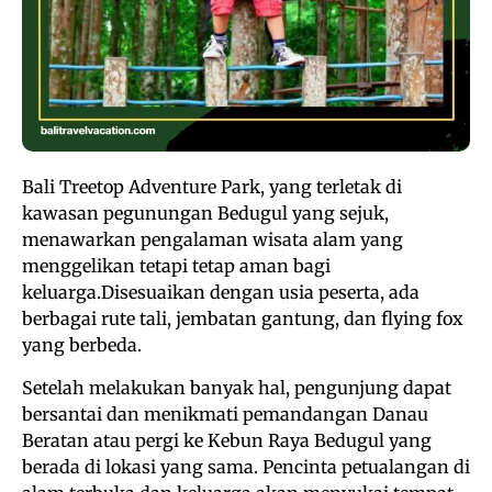
Bali Treetop Adventure Park, yang terletak di
kawasan pegunungan Bedugul yang sejuk,
menawarkan pengalaman wisata alam yang
menggelikan tetapi tetap aman bagi
keluarga.
Disesuaikan dengan usia peserta, ada
berbagai rute tali, jembatan gantung, dan flying fox
yang berbeda.
Setelah melakukan banyak hal, pengunjung dapat
bersantai dan menikmati pemandangan Danau
Beratan atau pergi ke Kebun Raya Bedugul yang
berada di lokasi yang sama. Pencinta petualangan di