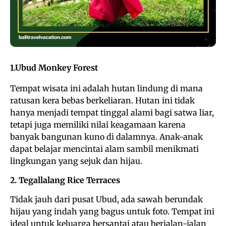
1.Ubud Monkey Forest
Tempat wisata ini adalah hutan lindung di mana
ratusan kera bebas berkeliaran. Hutan ini tidak
hanya menjadi tempat tinggal alami bagi satwa liar,
tetapi juga memiliki nilai keagamaan karena
banyak bangunan kuno di dalamnya. Anak-anak
dapat belajar mencintai alam sambil menikmati
lingkungan yang sejuk dan hijau.
2. Tegallalang Rice Terraces
Tidak jauh dari pusat Ubud, ada sawah berundak
hijau yang indah yang bagus untuk foto. Tempat ini
ideal untuk keluarga bersantai atau berjalan-jalan