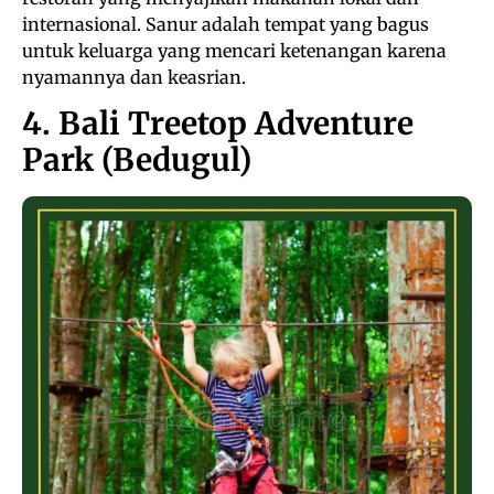
internasional. Sanur adalah tempat yang bagus
untuk keluarga yang mencari ketenangan karena
nyamannya dan keasrian.
4. Bali Treetop Adventure
Park (Bedugul)