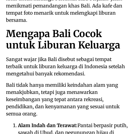
menikmati pemandangan khas Bali. Ada kafe dan
tempat foto menarik untuk melengkapi liburan
bersama.
Mengapa Bali Cocok
untuk Liburan Keluarga
Sangat wajar jika Bali disebut sebagai tempat
terbaik untuk liburan keluarga di Indonesia setelah
mengetahui banyak rekomendasi.
Bali tidak hanya memiliki keindahan alam yang
menakjubkan, tetapi juga menawarkan
keseimbangan yang tepat antara rekreasi,
pendidikan, dan kenyamanan yang sesuai untuk
semua orang.
Alam Indah dan Terawat:
Pantai berpasir putih,
sawah di Ubud, dan pegunungan hijau di