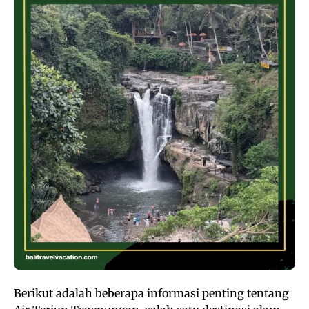
Berikut adalah beberapa informasi penting tentang