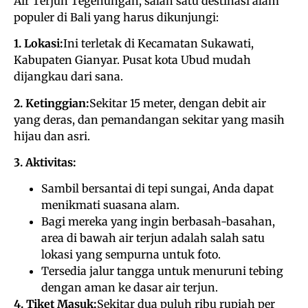
Air Terjun Tegenungan, salah satu destinasi alam
populer di Bali yang harus dikunjungi:
1. Lokasi:
Ini terletak di Kecamatan Sukawati,
Kabupaten Gianyar. Pusat kota Ubud mudah
dijangkau dari sana.
2. Ketinggian:
Sekitar 15 meter, dengan debit air
yang deras, dan pemandangan sekitar yang masih
hijau dan asri.
3. Aktivitas:
Sambil bersantai di tepi sungai, Anda dapat
menikmati suasana alam.
Bagi mereka yang ingin berbasah-basahan,
area di bawah air terjun adalah salah satu
lokasi yang sempurna untuk foto.
Tersedia jalur tangga untuk menuruni tebing
dengan aman ke dasar air terjun.
4. Tiket Masuk:
Sekitar dua puluh ribu rupiah per