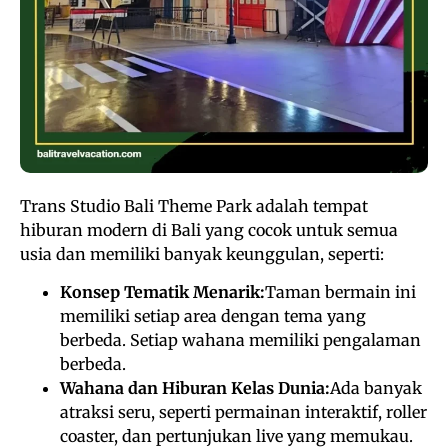
Trans Studio Bali Theme Park adalah tempat
hiburan modern di Bali yang cocok untuk semua
usia dan memiliki banyak keunggulan, seperti:
Konsep Tematik Menarik:
Taman bermain ini
memiliki setiap area dengan tema yang
berbeda. Setiap wahana memiliki pengalaman
berbeda.
Wahana dan Hiburan Kelas Dunia:
Ada banyak
atraksi seru, seperti permainan interaktif, roller
coaster, dan pertunjukan live yang memukau.