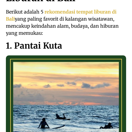
Berikut adalah 5
rekomendasi tempat liburan di
Bali
yang paling favorit di kalangan wisatawan,
mencakup keindahan alam, budaya, dan hiburan
yang memukau:
1. Pantai Kuta