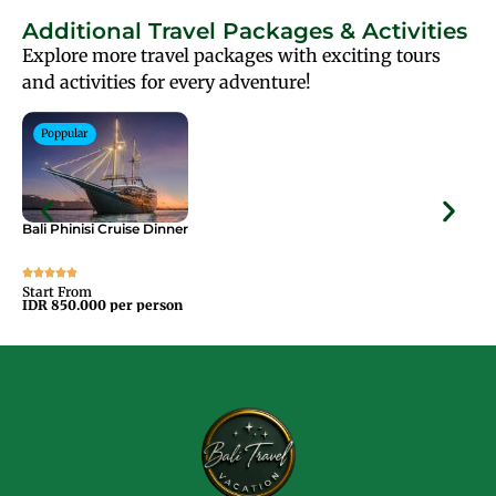
Additional Travel Packages & Activities
Explore more travel packages with exciting tours
and activities for every adventure!
Poppular
Bali Phinisi Cruise Dinner
Bal
Start From
Sta
IDR 850.000 per person
IDR