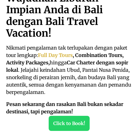
Impian Anda di Bali
dengan Bali Travel
Vacation!
Nikmati pengalaman tak terlupakan dengan paket
tour lengkap:
Full Day Tours
, Combination Tours,
Activity Packages,
hingga
Car Charter dengan sopir
lokal
. Jelajahi keindahan Ubud, Pantai Nusa Penida,
snorkeling di perairan jernih, dan budaya Bali yang
autentik, semua dengan kenyamanan dan pemandu
berpengalaman.
Pesan sekarang dan rasakan Bali bukan sekadar
destinasi, tapi pengalaman!
Click to Book!