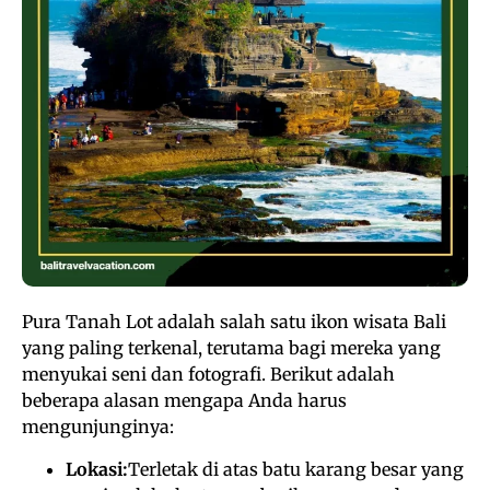
Pura Tanah Lot adalah salah satu ikon wisata Bali
yang paling terkenal, terutama bagi mereka yang
menyukai seni dan fotografi. Berikut adalah
beberapa alasan mengapa Anda harus
mengunjunginya:
Lokasi:
Terletak di atas batu karang besar yang