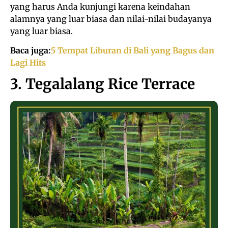
yang harus Anda kunjungi karena keindahan
alamnya yang luar biasa dan nilai-nilai budayanya
yang luar biasa.
Baca juga:
5 Tempat Liburan di Bali yang Bagus dan
Lagi Hits
3. Tegalalang Rice Terrace